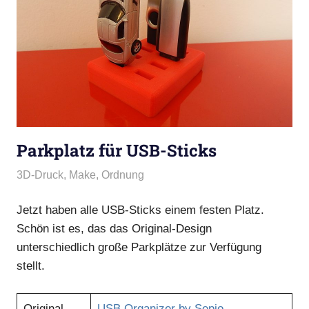
Parkplatz für USB-Sticks
24. Januar 2019
admin
3D-Druck
,
Make
,
Ordnung
Jetzt haben alle USB-Sticks einem festen Platz.
Schön ist es, das das Original-Design
unterschiedlich große Parkplätze zur Verfügung
stellt.
Original
USB Organizer by Sepio