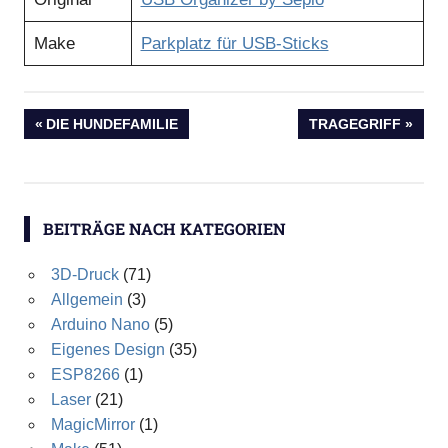
Make
Parkplatz für USB-Sticks
Beitragsnavigation
VORHERIGER
NÄCHSTER
DIE HUNDEFAMILIE
TRAGEGRIFF
BEITRAG:
BEITRAG:
BEITRÄGE NACH KATEGORIEN
3D-Druck
(71)
Allgemein
(3)
Arduino Nano
(5)
Eigenes Design
(35)
ESP8266
(1)
Laser
(21)
MagicMirror
(1)