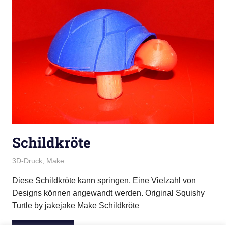
Schildkröte
22. November 2018
admin
3D-Druck
,
Make
Diese Schildkröte kann springen. Eine Vielzahl von
Designs können angewandt werden. Original Squishy
Turtle by jakejake Make Schildkröte